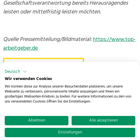
Gesellschaftsverantwortung bereits Herausragendes
leisten oder mittelfristig leisten möchten.
Quelle Pressemitteilung/Bildmaterial:
https://www.top-
arbeitgeber.de
zurück zur Übersicht
Deutsch
Wir verwenden Cookies
Wir können diese zur Analyse unserer Besucherdaten platzieren, um unsere
Webseite zu verbessern, personalisierte Inhalte anzuzeigen und Ihnen ein
großartiges Webseiten-Erlebnis zu bieten. Für weitere Informationen zu den von
uns verwendeten Cookies öffnen Sie die Einstellungen.
© 2026 NOSTA Holding GmbH ·
Buchenbrink 1
·
49086 Osnabrück
·
Impressum
·
Datenschutz
·
Ablehnen
Alle akzeptieren
Barrierefreiheitserklärung
·
Cookie Einstellungen ändern
Einstellungen